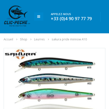
APPELEZ-NOUS
+33 (0)4 90 97 77 79
Accueil
Shop
Leurres
sakura pride minnow A10