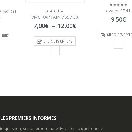
VMC 7547 HYBRI
owner ST41
0
0
sur
sur
STRONG
7557 3X
9,50
€
5
5
5,30
€
–
8,5
Plage
2,00
€
de
CHOIX DES OPTIONS
prix :
CHOIX DES OPTI
PTIONS
7,00€
à
12,00€
 LES PREMIERS INFORMES
te question, sur un produit, une livraison ou quelconque