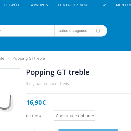
R CLIC-PÊCHE
A PROPOS
CONTACTEZ-NOUS
CGV
MON CO
toutes catégories
ple
Popping GT treble
Popping GT treble
Il n’y pas encore d’avis.
16,90
€
numero