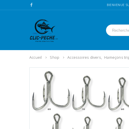
BIENVENUE SU
Accueil
Shop
Accessoires divers
,
Hameçons tri