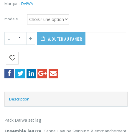
prix :
Marque :
DAIWA
80,00€
à
modele
89,00€
AJOUTER AU PANIER
Description
Pack Daiwa set lag
Ensemble leurre.
Canne Laguna Spinning, à emmanchement