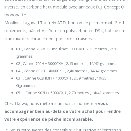
inversé, en carbone haut module avec anneaux Fuji Concept O
monopatte.
Moulinet Laguna LT à frein ATD, bouton de plein format, 2 + 1
roulements, bâti et Air Rotor en polycarbonate DS4, bobine en
aluminium et enroulement par spires croisées.
01 , Canne 702MH + moulinet 3000CXH , 2.13 metres , 7/28
grammes
02 , Canne 702H + 3000CXH , 2.13 metres , 14/42 grammes
04 , Canne 802H + 4000CXH , 2,40 metres , 14/42 grammes
03 , Canne 862HMH + 4000CXH , 2,59 metres , 10/35
Ggrammes
05 , Canne 902H + 5000CXH , 2,70 metres , 14/42 grammes
Chez Daiwa, nous mettons un point d’honneur à
vous
accompagner bien au-delà de votre achat pour rendre
votre expérience de pêche incomparable.
Ici, vous retrouverez des conseils sur l’utilisation et l’entretien