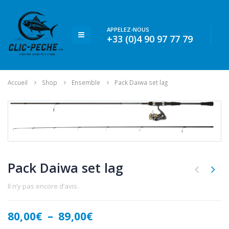
APPELEZ-NOUS
+33 (0)4 90 97 77 79
Accueil
Shop
Ensemble
Pack Daiwa set lag
Pack Daiwa set lag
Il n’y pas encore d’avis.
Plage
80,00
€
–
89,00
€
de