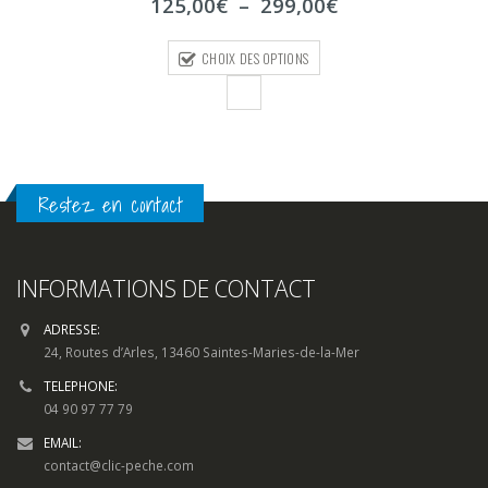
Plage
125,00
€
–
299,00
€
5
de
prix :
CHOIX DES OPTIONS
125,00€
à
299,00€
Restez en contact
INFORMATIONS DE CONTACT
ADRESSE:
24, Routes d’Arles, 13460 Saintes-Maries-de-la-Mer
TELEPHONE:
04 90 97 77 79
EMAIL:
contact@clic-peche.com