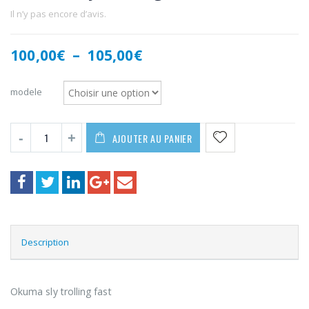
Il n’y pas encore d’avis.
Plage
100,00
€
–
105,00
€
de
prix :
modele
100,00€
à
105,00€
AJOUTER AU PANIER
Description
Okuma sly trolling fast