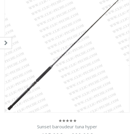
Sunset baroudeur tuna hyper
0
sur