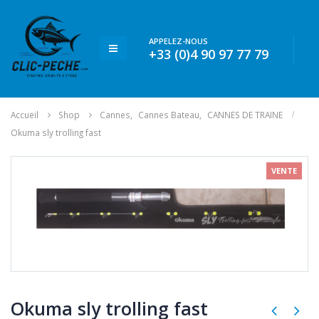
APPELEZ-NOUS
+33 (0)4 90 97 77 79
Accueil
Shop
Cannes
,
Cannes Bateau
,
CANNES DE TRAINE
Okuma sly trolling fast
VENTE
Okuma sly trolling fast