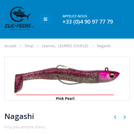
APPELEZ-NOUS
+33 (0)4 90 97 77 79
Accueil
Shop
Leurres
,
LEURRES SOUPLES
Nagashi
Nagashi
Il n’y pas encore d’avis.