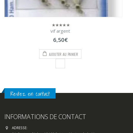
7,90€
Restez en contact
INFORMATIONS DE CONTACT
ADRESSE:
24, Routes d’Arles, 13460 Saintes-Maries-de-la-Mer
TELEPHONE:
04 90 97 77 79
EMAIL:
contact@clic-peche.com
HORAIRES D'OUVERTURE:
Lun - Dim / 7h00 - 19h00