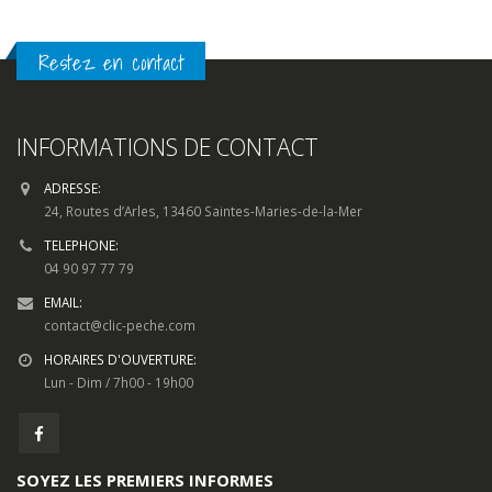
INFORMATIONS DE CONTACT
ADRESSE:
24, Routes d’Arles, 13460 Saintes-Maries-de-la-Mer
TELEPHONE:
04 90 97 77 79
EMAIL:
contact@clic-peche.com
HORAIRES D'OUVERTURE:
Lun - Dim / 7h00 - 19h00
SOYEZ LES PREMIERS INFORMES
Pour toute question, sur un produit, une livraison ou quelconque
demande d’information, utilisez notre
formulaire de contact.