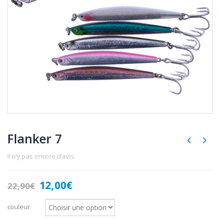
Flanker 7
Il n’y pas encore d’avis.
Le
Le
12,00
€
22,90
€
prix
prix
initial
actuel
couleur
était :
est :