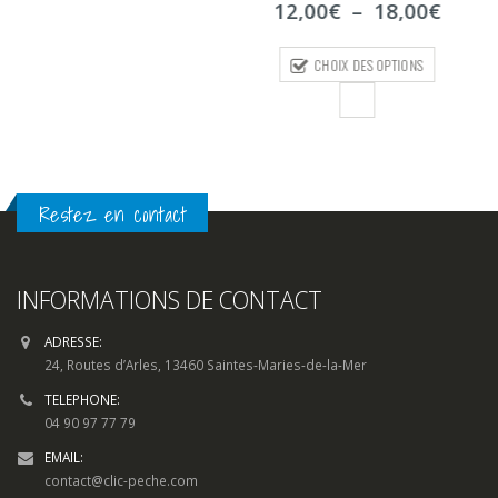
Plage
12,00
€
–
18,00
€
5
de
prix :
CHOIX DES OPTIONS
12,00€
à
18,00€
Restez en contact
INFORMATIONS DE CONTACT
ADRESSE:
24, Routes d’Arles, 13460 Saintes-Maries-de-la-Mer
TELEPHONE:
04 90 97 77 79
EMAIL:
contact@clic-peche.com