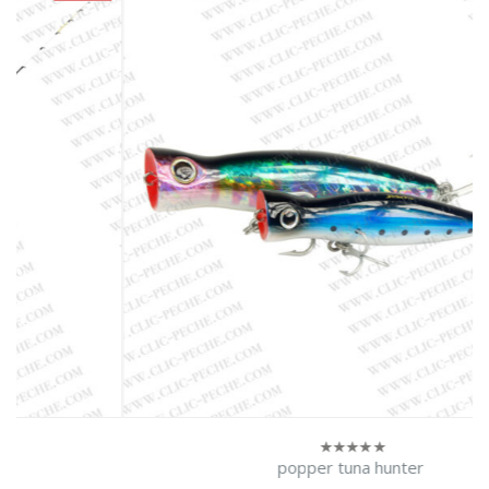
popper tuna hunter
0
sur