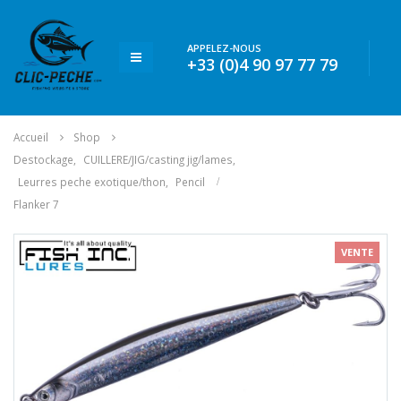
APPELEZ-NOUS
+33 (0)4 90 97 77 79
Accueil
Shop
Destockage
,
CUILLERE/JIG/casting jig/lames
,
Leurres peche exotique/thon
,
Pencil
Flanker 7
VENTE