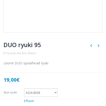
DUO ryuki 95
Il n’y pas encore d’avis.
Leurre DUO spearhead ryuki
19,00
€
duo ryuki
Effacer