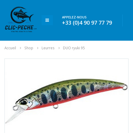
APPELEZ-NOUS
+33 (0)4 90 97 77 79
Accueil
Shop
Leurres
DUO ryuki 95