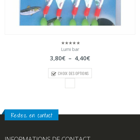
Lumi bar
0
sur
Plage
3,80
€
–
4,40
€
5
de
prix :
CHOIX DES OPTIONS
3,80€
à
4,40€
Restez en contact
INFORMATIONS DE CONTACT