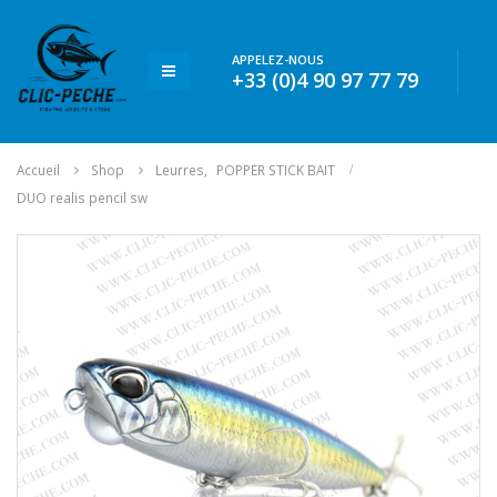
APPELEZ-NOUS
+33 (0)4 90 97 77 79
Accueil
Shop
Leurres
,
POPPER STICK BAIT
DUO realis pencil sw