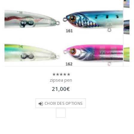
TOBIIKA flottant
0
sur
30,00
€
5
CHOIX DES OPTIONS