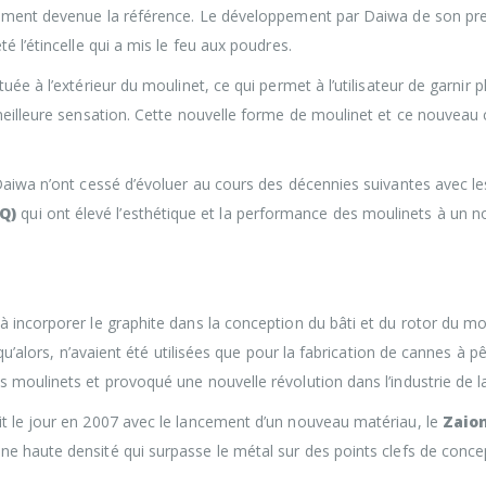
idement devenue la référence. Le développement par Daiwa de son pr
 l’étincelle qui a mis le feu aux poudres.
e à l’extérieur du moulinet, ce qui permet à l’utilisateur de garnir pl
meilleure sensation. Cette nouvelle forme de moulinet et ce nouveau
Daiwa n’ont cessé d’évoluer au cours des décennies suivantes avec l
Q)
qui ont élevé l’esthétique et la performance des moulinets à un 
 incorporer le graphite dans la conception du bâti et du rotor du mo
qu’alors, n’avaient été utilisées que pour la fabrication de cannes à p
 moulinets et provoqué une nouvelle révolution dans l’industrie de l
t le jour en 2007 avec le lancement d’un nouveau matériau, le
Zaio
e haute densité qui surpasse le métal sur des points clefs de conce