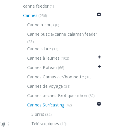
canne feeder
(1)
Cannes
(256)
Canne a coup
(0)
Canne buscle/canne calamar/feeder
(23)
Canne silure
(13)
Cannes à leurres
(102)
Cannes Bateau
(66)
Cannes Carnassier/bombette
(10)
Cannes de voyage
(31)
Cannes peches Exotiques/thon
(62)
Cannes Surfcasting
(42)
3 brins
(32)
Téléscopiques
uji K
(10)