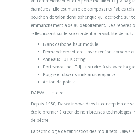
anti emmêlement et d’un porte moulinet Fuji à bague 
diamètres. Elle est munie de composants fiables tels
bouchon de talon demi sphérique qui accroche sur to
emmanchement aide au déboîtement. Des repères ora
réfléchissant sur le scion aident à la visibilité de nuit.
Blank carbone haut module
Emmanchement droit avec renfort carbone et 
Anneaux Fuji K O’ring
Porte-moulinet FUJI tubulaire à vis avec bagu
Poignée rubber shrink antidérapante
Action de pointe
DAIWA , Histoire :
Depuis 1958, Daiwa innove dans la conception de se
été le premier à créer de nombreuses technologies inn
de pêche.
La technologie de fabrication des moulinets Daiwa 