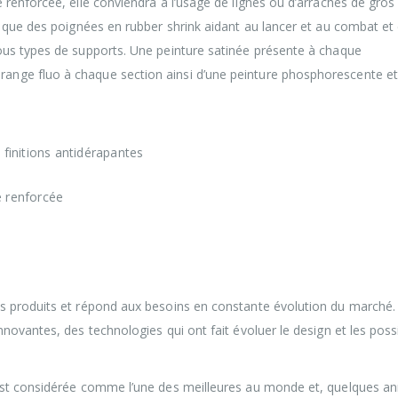
renforcée, elle conviendra à l’usage de lignes ou d’arrachés de gros
 que des poignées en rubber shrink aidant au lancer et au combat et 
us types de supports. Une peinture satinée présente à chaque
nge fluo à chaque section ainsi d’une peinture phosphorescente et
finitions antidérapantes
e renforcée
s produits et répond aux besoins en constante évolution du marché.
ovantes, des technologies qui ont fait évoluer le design et les possi
est considérée comme l’une des meilleures au monde et, quelques a