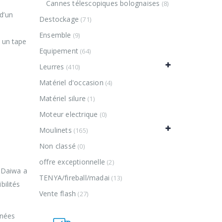
Cannes télescopiques bolognaises
(8)
d’un
Destockage
(71)
Ensemble
(9)
 un tape
Equipement
(64)
Leurres
(410)
Matériel d'occasion
(4)
Matériel silure
(1)
Moteur electrique
(0)
Moulinets
(165)
Non classé
(0)
offre exceptionnelle
(2)
 Daiwa a
TENYA/fireball/madai
(13)
bilités
Vente flash
(27)
nnées