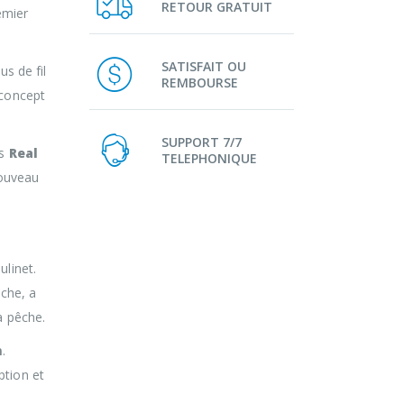
RETOUR GRATUIT
emier
SATISFAIT OU
us de fil
REMBOURSE
 concept
SUPPORT 7/7
es
Real
TELEPHONIQUE
nouveau
ulinet.
êche, a
a pêche.
n
.
ption et