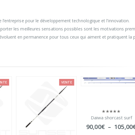
 l’entreprise pour le développement technologique et l’innovation.
pporter les meilleures sensations possibles sont les motivations pre
évoluent en permanence pour tous ceux qui aiment et pratiquent la 
VENTE
Daiwa shorcast surf
0
sur
Plage
90,00
€
–
105,00
€
5
de