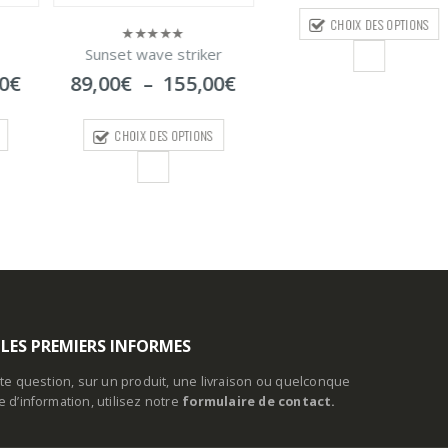
prix :
CHOIX DES OPTIONS
90,00€
à
triker
Sunset mormora T
0
105,00€
sur
Plage
55,00
€
39,00
€
–
70
5
de
prix :
PTIONS
CHOIX DES OPTI
89,00€
à
155,00€
 LES PREMIERS INFORMES
te question, sur un produit, une livraison ou quelconque
d’information, utilisez notre
formulaire de contact.