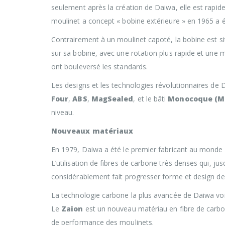
seulement après la création de Daiwa, elle est rap
moulinet a concept « bobine extérieure » en 1965 a été
Contrairement à un moulinet capoté, la bobine est situé
sur sa bobine, avec une rotation plus rapide et une 
ont bouleversé les standards.
Les designs et les technologies révolutionnaires de 
Four
,
ABS
,
MagSealed
, et le bâti
Monocoque (M
niveau.
Nouveaux matériaux
En 1979, Daiwa a été le premier fabricant au monde à
L’utilisation de fibres de carbone très denses qui, jus
considérablement fait progresser forme et design des
La technologie carbone la plus avancée de Daiwa voi
Le
Zaion
est un nouveau matériau en fibre de carbon
de performance des moulinets.