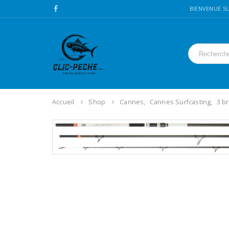
BIENVENUE SU
Accueil
Shop
Cannes
,
Cannes Surfcasting
,
3 b