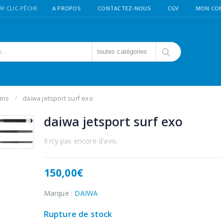
R CLIC-PÊCHE
A PROPOS
CONTACTEZ-NOUS
CGV
MON CO
toutes catégories
rins
daiwa jetsport surf exo
daiwa jetsport surf exo
Il n’y pas encore d’avis.
150,00
€
Marque :
DAIWA
Rupture de stock