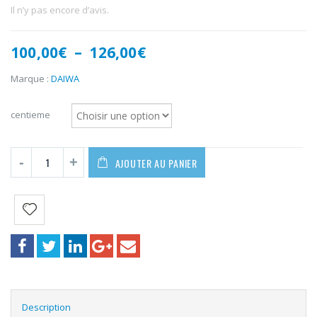
Il n’y pas encore d’avis.
Plage
100,00
€
–
126,00
€
de
prix :
Marque :
DAIWA
100,00€
à
centieme
126,00€
AJOUTER AU PANIER
Description