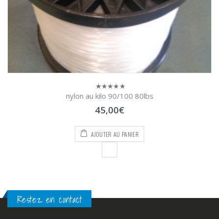
nylon au kilo 90/100 80lbs
0
sur
45,00
€
5
AJOUTER AU PANIER
Restez en contact