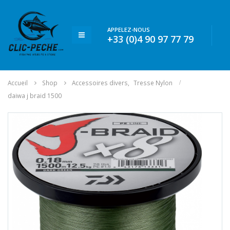
APPELEZ-NOUS
+33 (0)4 90 97 77 79
Accueil
Shop
Accessoires divers
,
Tresse Nylon
daiwa j braid 1500