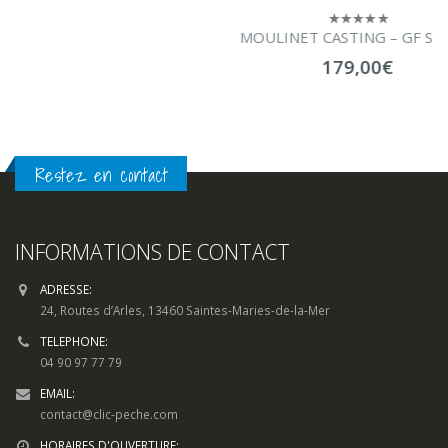
MOULINET CASTING – GF SERIES
0
sur
179,00
€
5
CHOIX DES OPTIONS
Restez en contact
INFORMATIONS DE CONTACT
ADRESSE:
24, Routes d’Arles, 13460 Saintes-Maries-de-la-Mer
TELEPHONE:
04 90 97 77 79