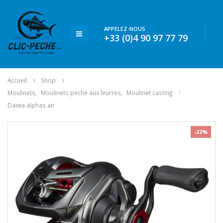
APPELEZ-NOUS
+33 (0)4 90 97 77 79
Accueil
Shop
Moulinets
,
Moulinets peche aux leurres
,
Moulinet casting
Daiwa alphas air
-22%