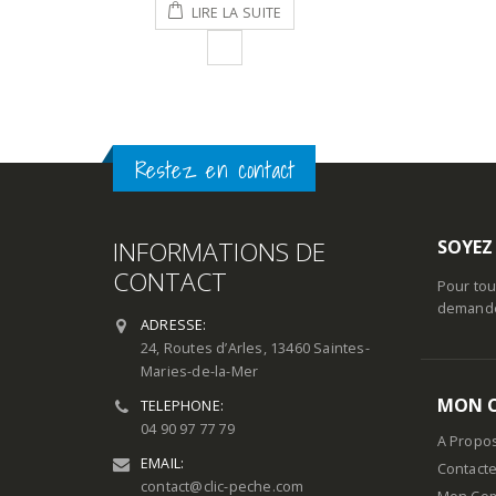
LA SUITE
CHOIX DES 
tait :
est :
06,90€.
145,00€.
Restez en contact
INFORMATIONS DE
SOYEZ
CONTACT
Pour tou
demande 
ADRESSE:
24, Routes d’Arles, 13460 Saintes-
Maries-de-la-Mer
MON 
TELEPHONE:
04 90 97 77 79
A Propo
EMAIL:
Contact
contact@clic-peche.com