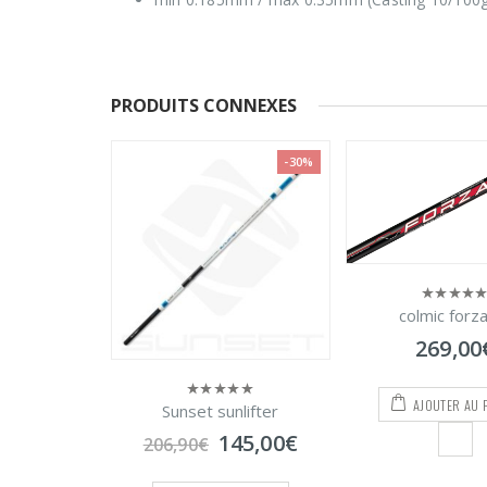
PRODUITS CONNEXES
-30%
colmic forza 10
0
sur
269,00
€
5
AJOUTER AU PANIER
nlifter
sunset sup
0
sur
Le
Le
145,00
€
79,00
€
–
5
rix
prix
nitial
actuel