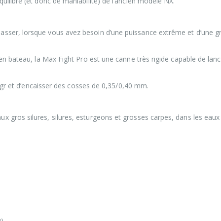
uilibre (et donc de maniabilité) de l’ancien modèle NX.
sser, lorsque vous avez besoin d’une puissance extrême et d’une g
en bateau, la Max Fight Pro est une canne très rigide capable de lan
0 gr et d’encaisser des cosses de 0,35/0,40 mm.
 gros silures, silures, esturgeons et grosses carpes, dans les eaux
)