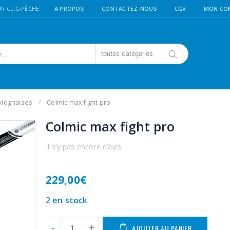
R CLIC-PÊCHE
A PROPOS
CONTACTEZ-NOUS
CGV
MON CO
toutes catégories
olognaises
Colmic max fight pro
Colmic max fight pro
Il n’y pas encore d’avis.
229,00
€
2 en stock
AJOUTER AU PANIER