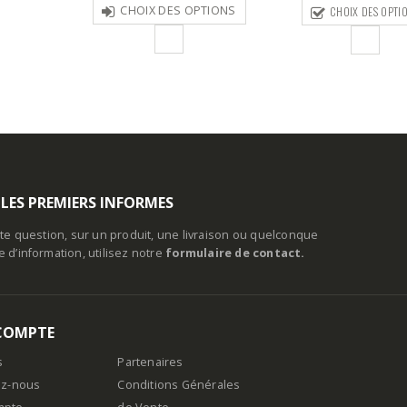
CHOIX DES OPT
OPTIONS
CHOIX DES OPTIONS
79,00€
à
89,00€
 LES PREMIERS INFORMES
te question, sur un produit, une livraison ou quelconque
d’information, utilisez notre
formulaire de contact.
COMPTE
s
Partenaires
ez-nous
Conditions Générales