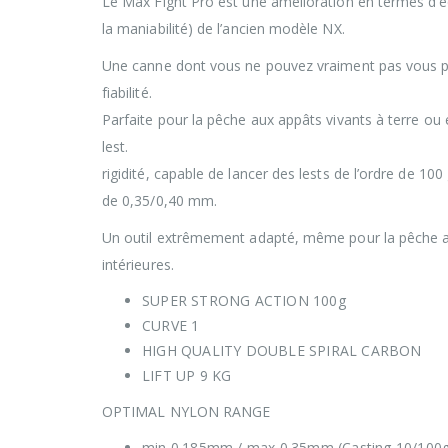
Le Max Fight Pro est une amélioration en termes d’éq
la maniabilité) de l’ancien modèle NX.
Une canne dont vous ne pouvez vraiment pas vous pa
fiabilité.
Parfaite pour la pêche aux appâts vivants à terre ou 
lest.
rigidité, capable de lancer des lests de l’ordre de 10
de 0,35/0,40 mm.
Un outil extrêmement adapté, même pour la pêche aux
intérieures.
SUPER STRONG ACTION 100g
CURVE 1
HIGH QUALITY DOUBLE SPIRAL CARBON
LIFT UP 9 KG
OPTIMAL NYLON RANGE
min 0.185mm / max 0.35mm (Casting 10/100g