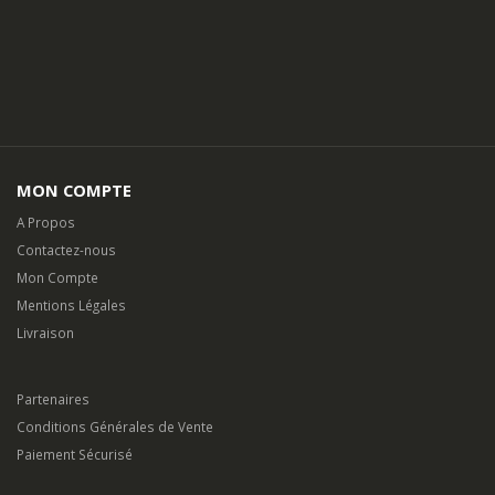
SOYEZ LES PREMIERS INFORMES
Pour toute question, sur un produit, une livraison ou quelconque
demande d’information, utilisez notre
formulaire de contact.
MON COMPTE
A Propos
Contactez-nous
Mon Compte
Mentions Légales
Livraison
Partenaires