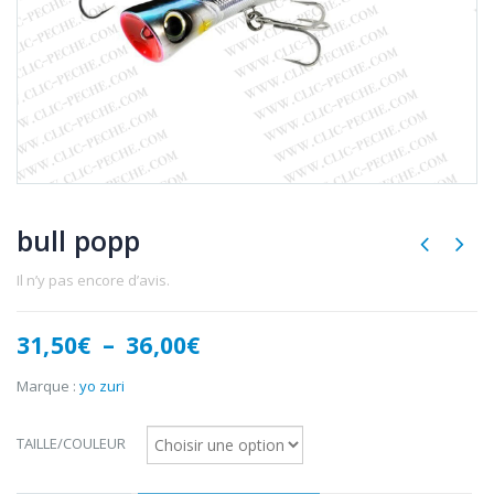
bull popp
Il n’y pas encore d’avis.
Plage
31,50
€
–
36,00
€
de
prix :
Marque :
yo zuri
31,50€
à
TAILLE/COULEUR
36,00€