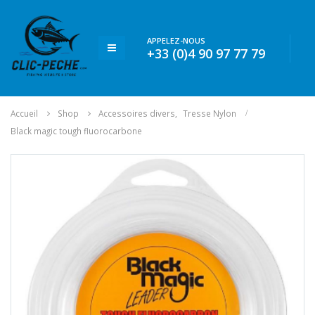
APPELEZ-NOUS
+33 (0)4 90 97 77 79
Accueil
Shop
Accessoires divers
,
Tresse Nylon
Black magic tough fluorocarbone