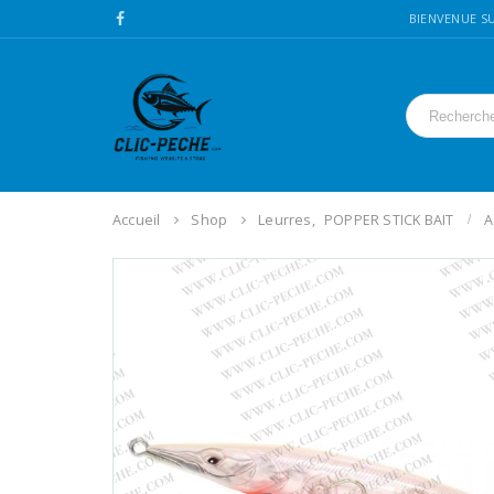
BIENVENUE SU
Accueil
Shop
Leurres
,
POPPER STICK BAIT
A