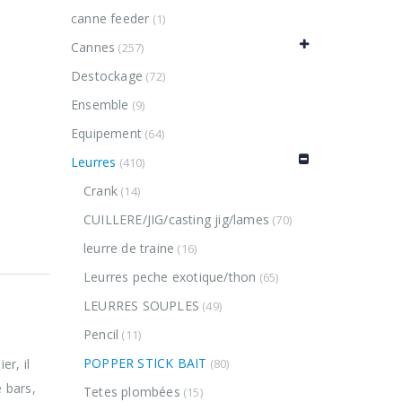
canne feeder
(1)
Cannes
(257)
Destockage
(72)
Ensemble
(9)
Equipement
(64)
Leurres
(410)
Crank
(14)
CUILLERE/JIG/casting jig/lames
(70)
leurre de traine
(16)
Leurres peche exotique/thon
(65)
LEURRES SOUPLES
(49)
Pencil
(11)
POPPER STICK BAIT
r, il
(80)
e bars,
Tetes plombées
(15)