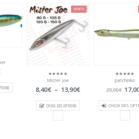
VENTE
per
€
Mister joe
patchinko
0
0
sur
sur
PTIONS
Plage
Le
8,40
€
–
13,90
€
17,0
29,00
€
5
5
de
prix
prix :
initi
CHOIX DES OPTIONS
CHOIX DES OPT
8,40€
était
à
29,0
13,90€