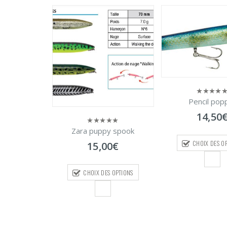
ck upper r
0
€
Pencil pop
0
sur
14,50
S OPTIONS
5
Zara puppy spook
0
sur
CHOIX DES O
15,00
€
5
CHOIX DES OPTIONS