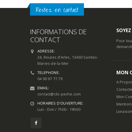
Restez en contact
INFORMATIONS DE
SOYEZ
CONTACT
Pour tou
demande 
ADRESSE:
24, Routes d’Arles, 13460 Saintes-
Maries-de-la-Mer
MON 
TELEPHONE:
04 90 97 77 79
A Propo
EMAIL:
Contact
contact@clic-peche.com
Mon Co
HORAIRES D'OUVERTURE:
Mention
Lun - Dim / 7h00 - 19h00
Livraiso