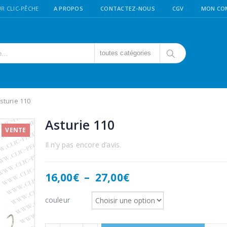
R CLIC-PÊCHE
A PROPOS
CONTACTEZ-NOUS
CGV
MON CO
toutes catégories
sturie 110
Asturie 110
VENTE
Il n’y pas encore d’avis.
Plage
16,00
€
–
27,00
€
de
prix :
couleur
16,00€
à