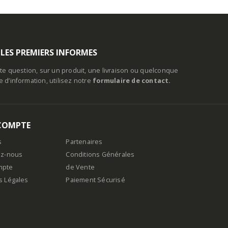
 LES PREMIERS INFORMES
te question, sur un produit, une livraison ou quelconque
d’information, utilisez notre
formulaire de contact.
COMPTE
s
Partenaires
ez-nous
Conditions Générales
mpte
de Vente
s Légales
Paiement Sécurisé
n