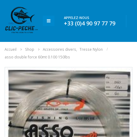
APPELEZ-NOUS
+33 (0)4 90 97 77 79
Accueil
Shop
Accessoires divers
,
Tresse Nylon
asso double force 60mt 0.100 150lbs