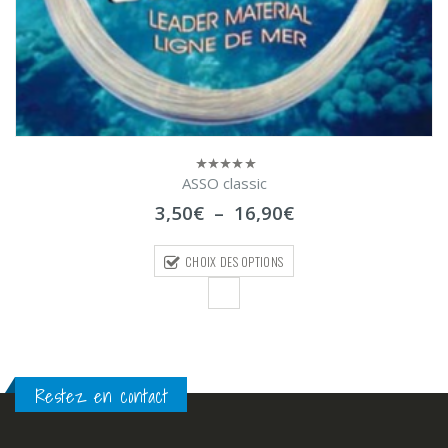
ASSO classic
0
sur
Plage
3,50
€
–
16,90
€
5
de
prix :
CHOIX DES OPTIONS
3,50€
à
16,90€
Restez en contact