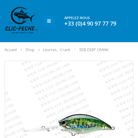
APPELEZ-NOUS
+33 (0)4 90 97 77 79
Accueil
Shop
Leurres
,
Crank
3DB DEEP CRANK