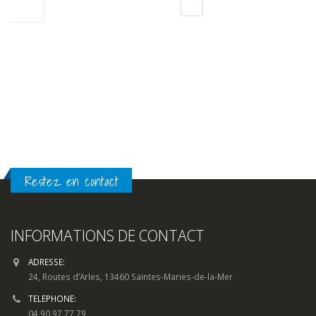
Restez en contact
INFORMATIONS DE CONTACT
ADRESSE:
24, Routes d’Arles, 13460 Saintes-Maries-de-la-Mer
TELEPHONE:
04 90 97 77 79
EMAIL:
contact@clic-peche.com
HORAIRES D'OUVERTURE:
Lun - Dim / 7h00 - 19h00