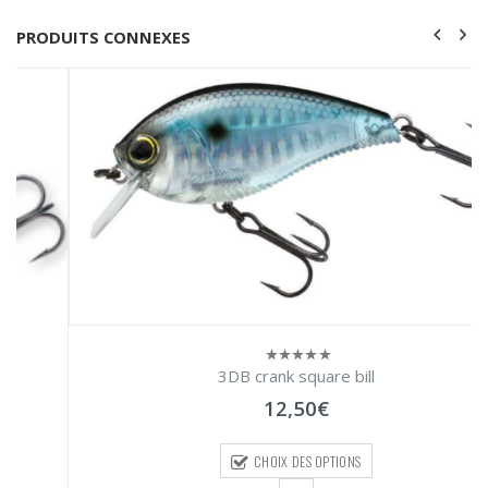
PRODUITS CONNEXES
3DB crank square bill
0
sur
12,50
€
5
CHOIX DES OPTIONS