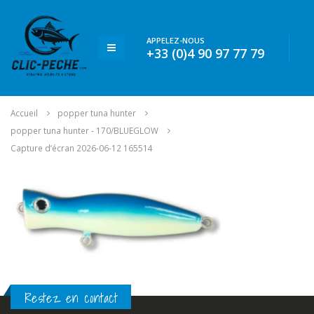
APPELEZ-NOUS
+33 (0)4 90 97 77 79
Accueil
popper tuna hunter
popper tuna hunter - 170/BLUEGLOW
Capture d’écran 2026-06-12 165514
Restez en contact