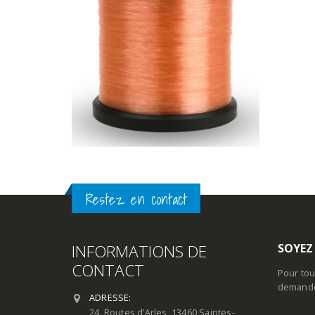
Restez en contact
INFORMATIONS DE
SOYEZ
CONTACT
Pour tou
demande 
ADRESSE:
24, Routes d’Arles, 13460 Saintes-