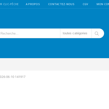
R CLIC-PÊCHE
A PROPOS
CONTACTEZ-NOUS
CGV
MON CO
toutes catégories
2026-06-10 141917