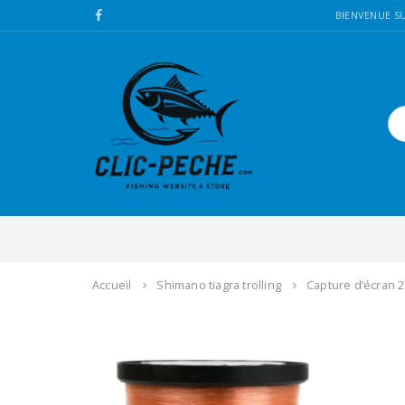
BIENVENUE SU
Accueil
Shimano tiagra trolling
Capture d’écran 