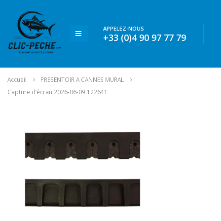
APPELEZ-NOUS
+33 (0)4 90 97 77 79
Accueil
PRESENTOIR A CANNES MURAL
Capture d’écran 2026-06-09 122641