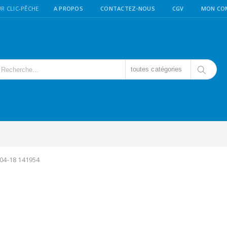
R CLIC-PÊCHE
A PROPOS
CONTACTEZ-NOUS
CGV
MON CO
toutes catégories
-04-18 141954