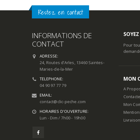
Restez en contact
INFORMATIONS DE
SOYEZ
CONTACT
Pour tou
demande 
ADRESSE:
24, Routes d’Arles, 13460 Saintes-
Maries-de-la-Mer
MON 
TELEPHONE:
04 90 97 77 79
A Propo
EMAIL:
Contact
contact@clic-peche.com
Mon Co
HORAIRES D'OUVERTURE:
Mention
Lun - Dim / 7h00 - 19h00
Livraiso