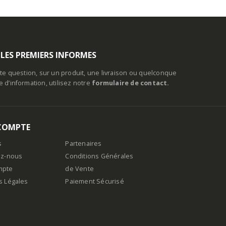
 LES PREMIERS INFORMES
te question, sur un produit, une livraison ou quelconque
d’information, utilisez notre
formulaire de contact.
COMPTE
s
Partenaires
ez-nous
Conditions Générales
mpte
de Vente
s Légales
Paiement Sécurisé
n