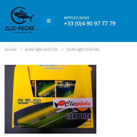
APPELEZ-NOUS
+33 (0)4 90 97 77 79
Accueil
boite light stick XXL
boite light stick XXL