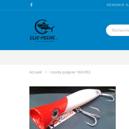
BIENVENUE SU
Accueil
roosta popper 160 H53