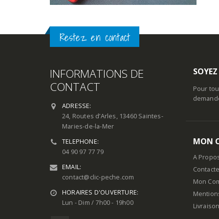
Restez en contact
INFORMATIONS DE
SOYEZ
CONTACT
Pour tou
demande 
ADRESSE:
24, Routes d’Arles, 13460 Saintes-
Maries-de-la-Mer
MON 
TELEPHONE:
04 90 97 77 79
A Propo
EMAIL:
Contact
contact@clic-peche.com
Mon Co
HORAIRES D'OUVERTURE:
Mention
Lun - Dim / 7h00 - 19h00
Livraiso