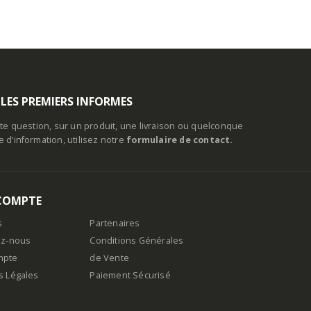
 LES PREMIERS INFORMES
te question, sur un produit, une livraison ou quelconque
d’information, utilisez notre
formulaire de contact.
COMPTE
s
Partenaires
ez-nous
Conditions Générales
mpte
de Vente
s Légales
Paiement Sécurisé
n