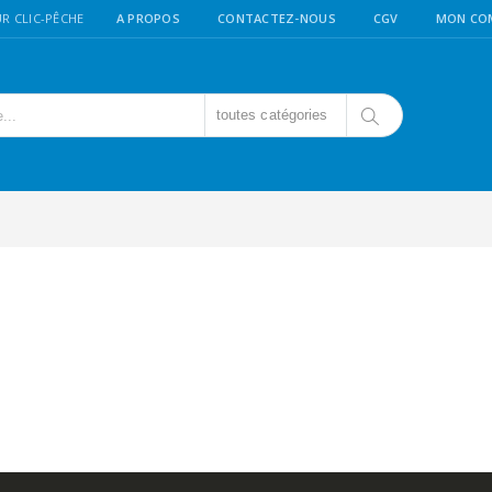
R CLIC-PÊCHE
A PROPOS
CONTACTEZ-NOUS
CGV
MON CO
toutes catégories