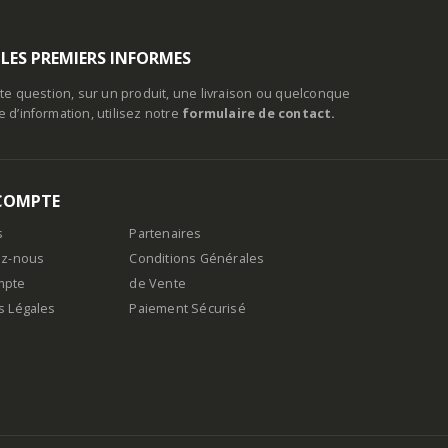
 LES PREMIERS INFORMES
te question, sur un produit, une livraison ou quelconque
d’information, utilisez notre
formulaire de contact.
COMPTE
s
Partenaires
ez-nous
Conditions Générales
mpte
de Vente
s Légales
Paiement Sécurisé
n