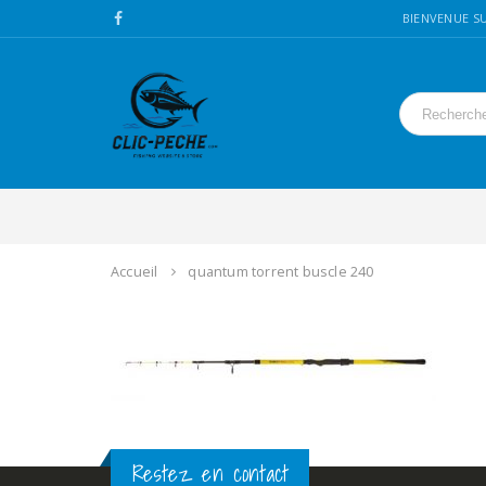
BIENVENUE SU
Accueil
quantum torrent buscle 240
Restez en contact