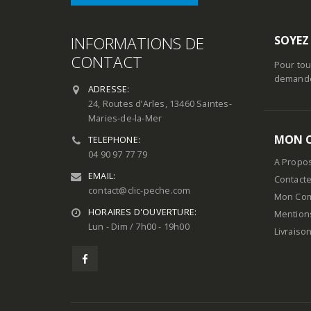
INFORMATIONS DE
SOYEZ
CONTACT
Pour tou
demande 
ADRESSE:
24, Routes d’Arles, 13460 Saintes-
Maries-de-la-Mer
MON 
TELEPHONE:
04 90 97 77 79
A Propo
EMAIL:
Contact
contact@clic-peche.com
Mon Co
HORAIRES D'OUVERTURE:
Mention
Lun - Dim / 7h00 - 19h00
Livraiso