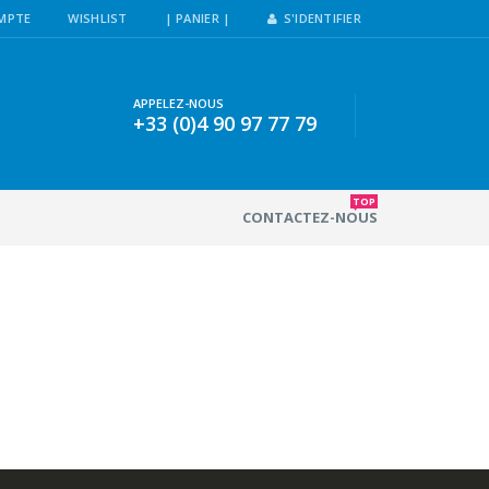
MPTE
WISHLIST
| PANIER |
S'IDENTIFIER
APPELEZ-NOUS
+33 (0)4 90 97 77 79
TOP
CONTACTEZ-NOUS