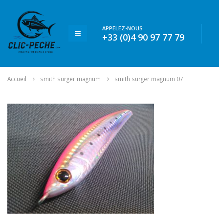
APPELEZ-NOUS
+33 (0)4 90 97 77 79
Accueil
smith surger magnum
smith surger magnum 07