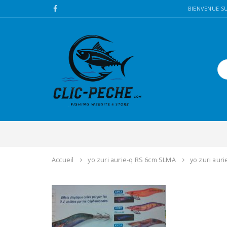
BIENVENUE SU
Accueil
yo zuri aurie-q RS 6cm SLMA
yo zuri aur