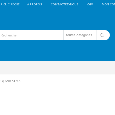
R CLIC-PÊCHE
A PROPOS
CONTACTEZ-NOUS
CGV
MON CO
toutes catégories
ie-q 6cm SLMA