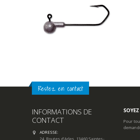
Restez en contact
INFORMATIONS DE
SOYEZ
CONTACT
Pour tou
demande 
ADRESSE:
24, Routes d’Arles, 13460 Saintes-