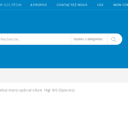
R CLIC-PÊCHE
A PROPOS
CONTACTEZ-NOUS
CGV
MON CO
toutes catégories
ebut mars) spécial silure 14gr 9/0 (5pieces)