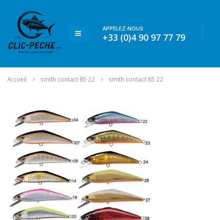
APPELEZ-NOUS
+33 (0)4 90 97 77 79
Accueil
smith contact 85 22
smith contact 85 22