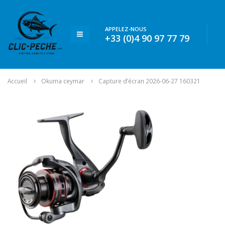
APPELEZ-NOUS
+33 (0)4 90 97 77 79
Accueil
Okuma ceymar
Capture d’écran 2026-06-27 160321