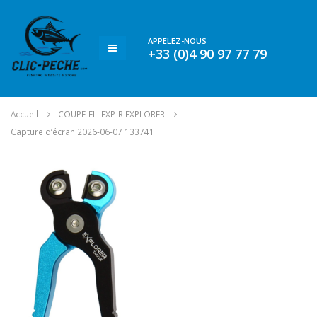
APPELEZ-NOUS
+33 (0)4 90 97 77 79
Accueil
COUPE-FIL EXP-R EXPLORER
Capture d’écran 2026-06-07 133741