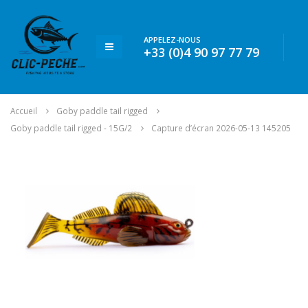
APPELEZ-NOUS
+33 (0)4 90 97 77 79
Accueil
Goby paddle tail rigged
Goby paddle tail rigged - 15G/2
Capture d’écran 2026-05-13 145205