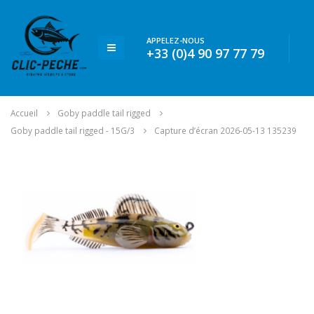
APPELEZ-NOUS
+33 (0)4 90 97 77 79
Accueil
Goby paddle tail rigged
Goby paddle tail rigged - 15G/3
Capture d’écran 2026-05-13 135239