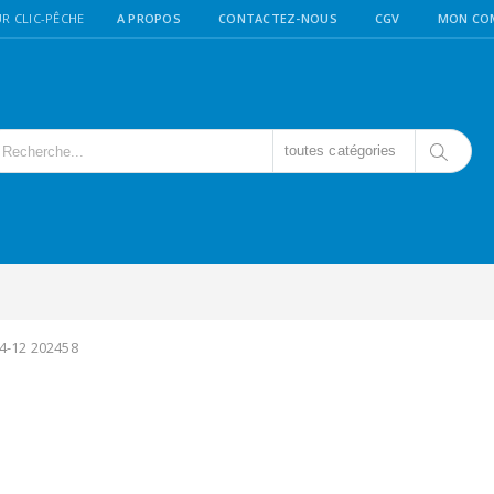
R CLIC-PÊCHE
A PROPOS
CONTACTEZ-NOUS
CGV
MON CO
toutes catégories
4-12 202458