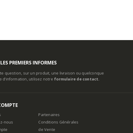
 LES PREMIERS INFORMES
te question, sur un produit, une livraison ou quelconque
d’information, utilisez notre
formulaire de contact.
COMPTE
s
Partenaires
ez-nous
Conditions Générales
mpte
de Vente