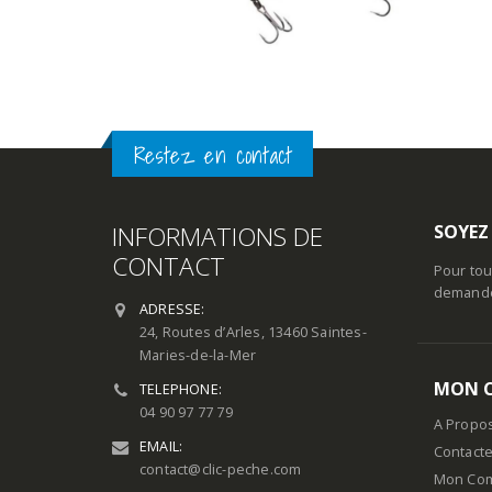
Restez en contact
INFORMATIONS DE
SOYEZ
CONTACT
Pour tou
demande 
ADRESSE:
24, Routes d’Arles, 13460 Saintes-
Maries-de-la-Mer
MON 
TELEPHONE:
04 90 97 77 79
A Propo
EMAIL:
Contact
contact@clic-peche.com
Mon Co