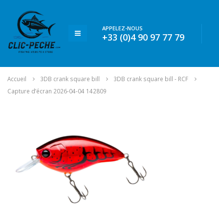
APPELEZ-NOUS
+33 (0)4 90 97 77 79
Accueil
3DB crank square bill
3DB crank square bill - RCF
Capture d’écran 2026-04-04 142809