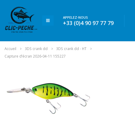
APPELEZ-NOUS
+33 (0)4 90 97 77 79
Accueil
3DS crank dd
3DS crank dd - HT
Capture d’écran 2026-04-11 155227