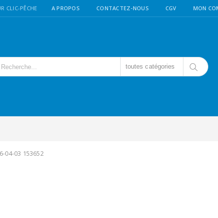
R CLIC-PÊCHE
A PROPOS
CONTACTEZ-NOUS
CGV
MON CO
toutes catégories
6-04-03 153652