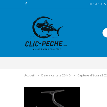
BIENVENUE SU
Accueil
Daiwa certate 26 HD
Capture d’écran 202