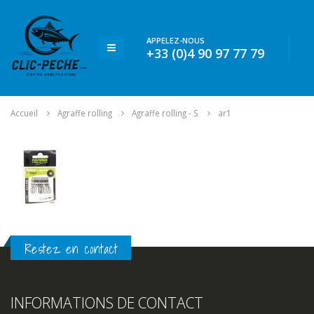
APPELEZ-NOUS
+33 (0)4 90 97 77 79
Accueil
Agraffe rolling
Agraffe rolling - S
ar1
Restez en contact
INFORMATIONS DE CONTACT