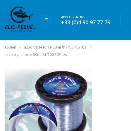
APPELEZ-NOUS
+33 (0)4 90 97 77 79
Accueil
asso triple force 50mt 81/100 109 lbs
asso triple force 50mt 81/100 109 lbs