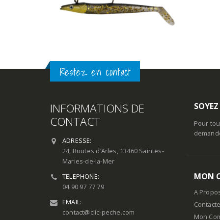
Restez en contact
INFORMATIONS DE
SOYEZ
CONTACT
Pour tou
demande 
ADRESSE:
24, Routes d’Arles, 13460 Saintes-
Maries-de-la-Mer
MON 
TELEPHONE:
04 90 97 77 79
A Propo
EMAIL:
Contact
contact@clic-peche.com
Mon Co