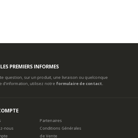
 LES PREMIERS INFORMES
te question, sur un produit, une livraison ou quelconque
d’information, utilisez notre
formulaire de contact.
COMPTE
s
Partenaires
ez-nous
Conditions Générales
mpte
de Vente