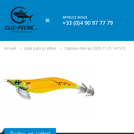
APPELEZ-NOUS
+33 (0)4 90 97 77 79
Accueil
pata pata q rattles
Capture d’écran 2025-11-21 141515
Restez en contact