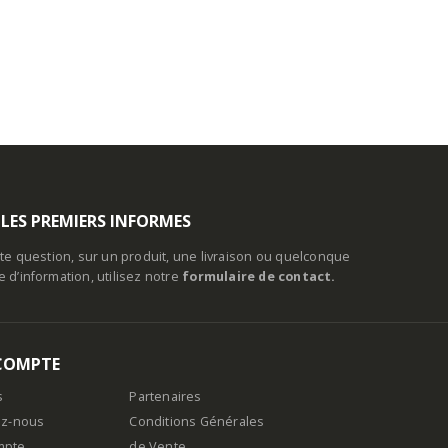
 LES PREMIERS INFORMES
te question, sur un produit, une livraison ou quelconque
d’information, utilisez notre
formulaire de contact.
COMPTE
s
Partenaires
ez-nous
Conditions Générales
mpte
de Vente