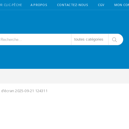
R CLIC-PÊCHE
A PROPOS
CONTACTEZ-NOUS
CGV
MON CO
toutes catégories
 d’écran 2025-09-21 124311