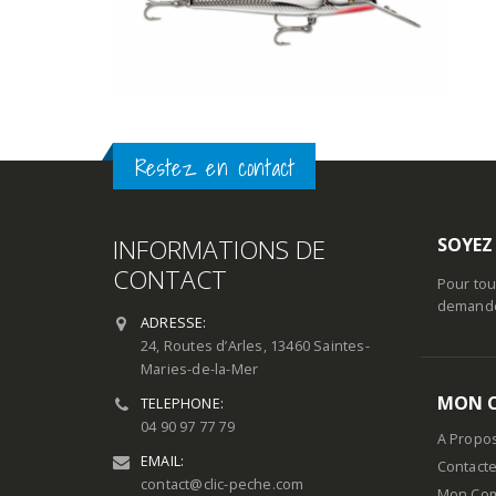
Restez en contact
INFORMATIONS DE
SOYEZ
CONTACT
Pour tou
demande 
ADRESSE:
24, Routes d’Arles, 13460 Saintes-
Maries-de-la-Mer
MON 
TELEPHONE:
04 90 97 77 79
A Propo
EMAIL:
Contact
contact@clic-peche.com
Mon Co