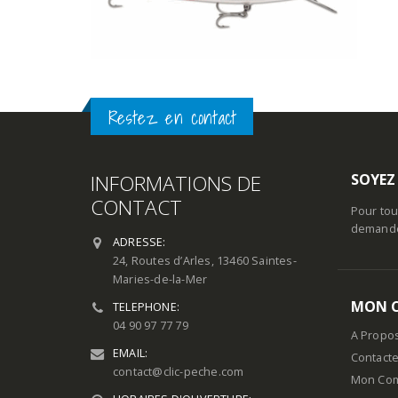
Restez en contact
INFORMATIONS DE
SOYEZ
CONTACT
Pour tou
demande 
ADRESSE:
24, Routes d’Arles, 13460 Saintes-
Maries-de-la-Mer
MON 
TELEPHONE:
04 90 97 77 79
A Propo
EMAIL:
Contact
contact@clic-peche.com
Mon Co