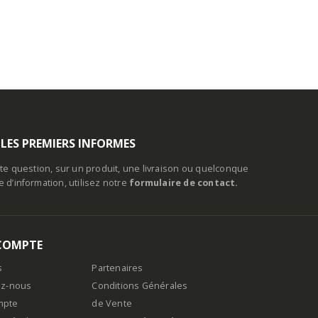
 LES PREMIERS INFORMES
te question, sur un produit, une livraison ou quelconque
d’information, utilisez notre
formulaire de contact.
COMPTE
s
Partenaires
ez-nous
Conditions Générales
mpte
de Vente