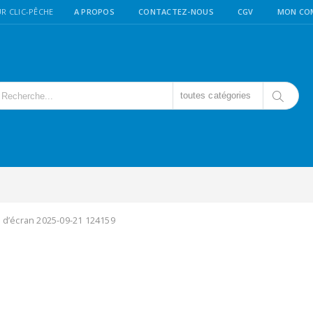
R CLIC-PÊCHE
A PROPOS
CONTACTEZ-NOUS
CGV
MON CO
toutes catégories
 d’écran 2025-09-21 124159