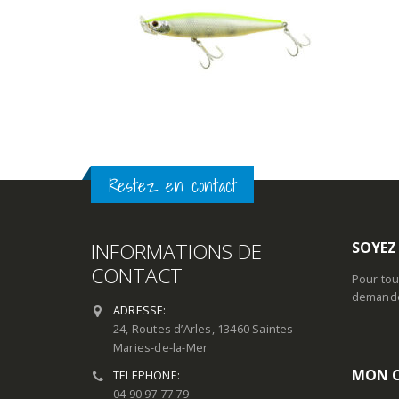
Restez en contact
INFORMATIONS DE
SOYEZ
CONTACT
Pour tou
demande 
ADRESSE:
24, Routes d’Arles, 13460 Saintes-
Maries-de-la-Mer
MON 
TELEPHONE:
04 90 97 77 79