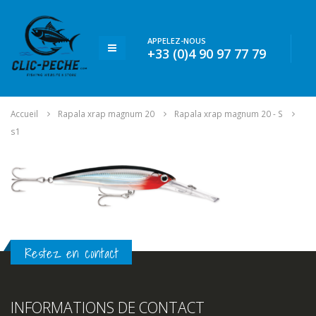
APPELEZ-NOUS
+33 (0)4 90 97 77 79
Accueil
Rapala xrap magnum 20
Rapala xrap magnum 20 - S
s1
Restez en contact
INFORMATIONS DE CONTACT