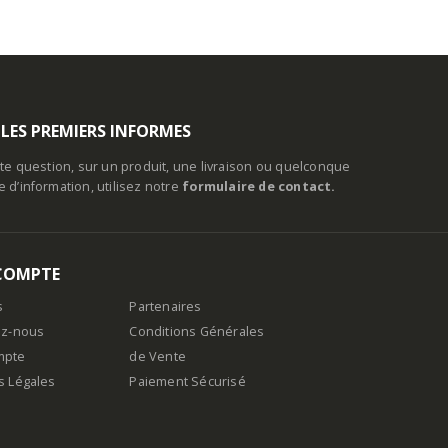
 LES PREMIERS INFORMES
te question, sur un produit, une livraison ou quelconque
d’information, utilisez notre
formulaire de contact.
COMPTE
s
Partenaires
ez-nous
Conditions Générales
mpte
de Vente
s Légales
Paiement Sécurisé
n