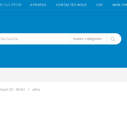
R CLIC-PÊCHE
A PROPOS
CONTACTEZ-NOUS
CGV
MON CO
toutes catégories
gnum 20 - WHU
whu