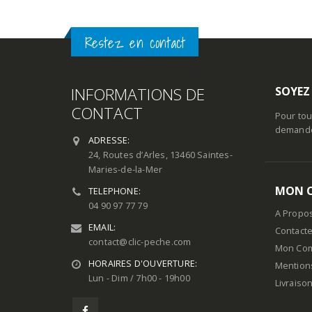
Restez en contact
INFORMATIONS DE
SOYEZ
CONTACT
Pour tou
demande 
ADRESSE:
24, Routes d’Arles, 13460 Saintes-
Maries-de-la-Mer
MON 
TELEPHONE:
04 90 97 77 79
A Propo
EMAIL:
Contact
contact@clic-peche.com
Mon Co
HORAIRES D'OUVERTURE:
Mention
Lun - Dim / 7h00 - 19h00
Livraiso