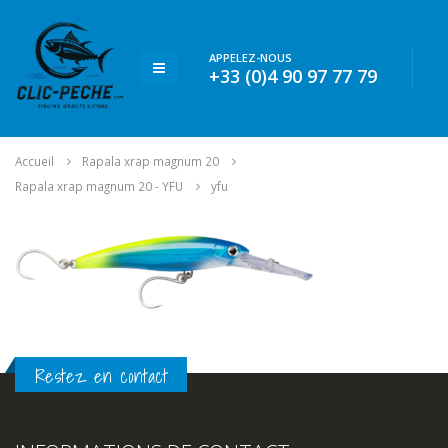
APPELEZ-NOUS
+33 (0)4 90 97 77 79
Accueil
Rapala xrap magnum 20
Rapala xrap magnum 20 - YFU
yfu
Restez en contact