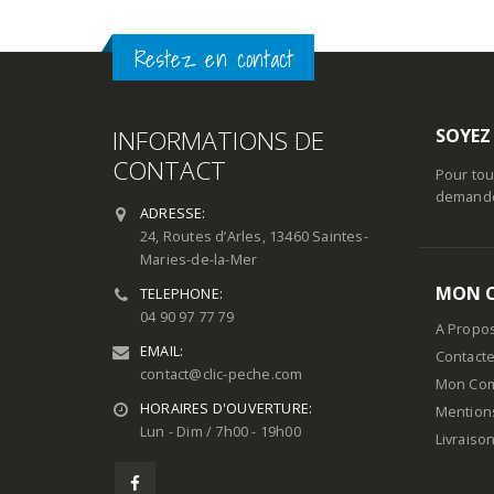
Restez en contact
INFORMATIONS DE
SOYEZ
CONTACT
Pour tou
demande 
ADRESSE:
24, Routes d’Arles, 13460 Saintes-
Maries-de-la-Mer
MON 
TELEPHONE:
04 90 97 77 79
A Propo
EMAIL:
Contact
contact@clic-peche.com
Mon Co
HORAIRES D'OUVERTURE:
Mention
Lun - Dim / 7h00 - 19h00
Livraiso