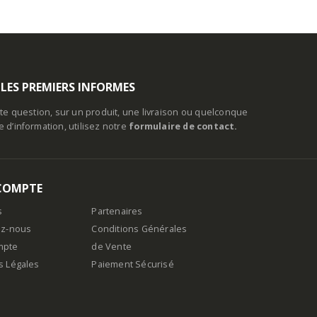
 LES PREMIERS INFORMES
te question, sur un produit, une livraison ou quelconque
d’information, utilisez notre
formulaire de contact.
COMPTE
s
Partenaires
ez-nous
Conditions Générales
mpte
de Vente
s Légales
Paiement Sécurisé
n