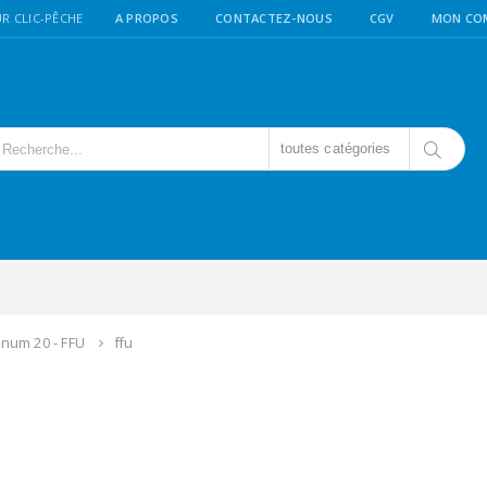
R CLIC-PÊCHE
A PROPOS
CONTACTEZ-NOUS
CGV
MON CO
toutes catégories
num 20 - FFU
ffu