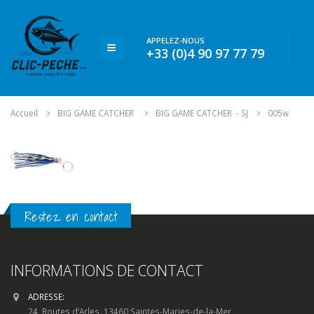
APPELEZ-NOUS
+33 (0)4 90 97 77 79
Accueil
BIG GAME CATCHER
BIG GAME CATCHER - SJ
005w
Restez en contact
INFORMATIONS DE CONTACT
ADRESSE:
24, Routes d’Arles, 13460 Saintes-Maries-de-la-Mer