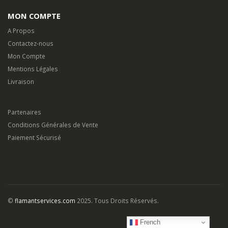
MON COMPTE
A Propos
Contactez-nous
Mon Compte
Mentions Légales
Livraison
Partenaires
Conditions Générales de Vente
Paiement Sécurisé
©
flamantservices.com
2025. Tous Droits Réservés.
French